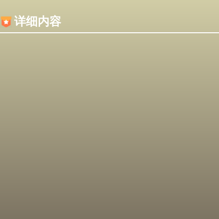
内容加载失败，可能是你的浏览器屏蔽了JS脚本！
详细内容