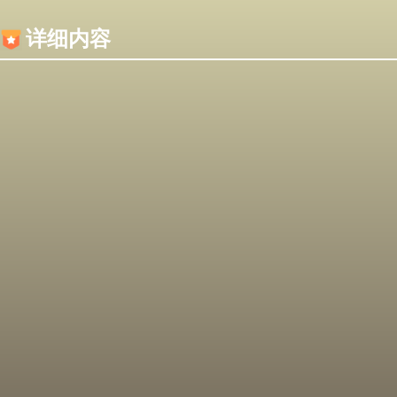
内容加载失败，可能是你的浏览器屏蔽了JS脚本！
详细内容