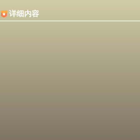
内容加载失败，可能是你的浏览器屏蔽了JS脚本！
详细内容