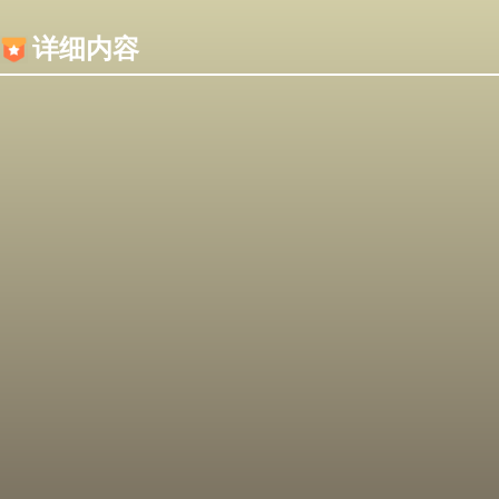
内容加载失败，可能是你的浏览器屏蔽了JS脚本！
详细内容