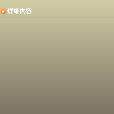
内容加载失败，可能是你的浏览器屏蔽了JS脚本！
详细内容