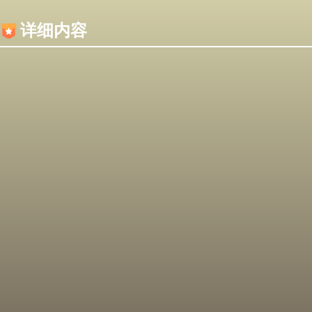
内容加载失败，可能是你的浏览器屏蔽了JS脚本！
详细内容