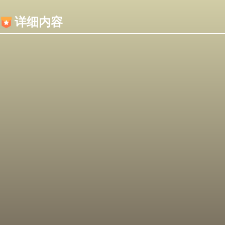
内容加载失败，可能是你的浏览器屏蔽了JS脚本！
详细内容