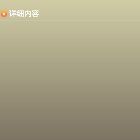
内容加载失败，可能是你的浏览器屏蔽了JS脚本！
详细内容