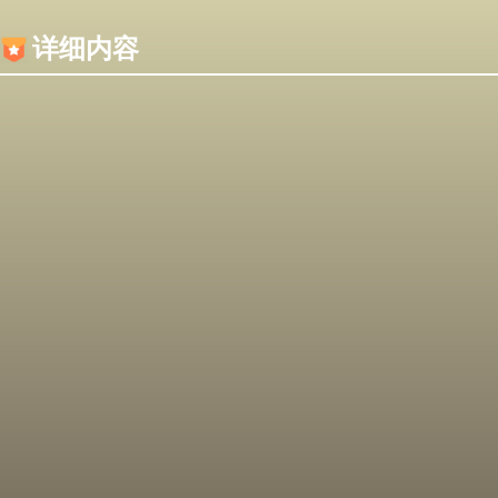
内容加载失败，可能是你的浏览器屏蔽了JS脚本！
详细内容