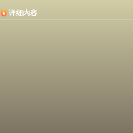
内容加载失败，可能是你的浏览器屏蔽了JS脚本！
详细内容