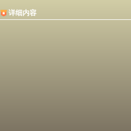
内容加载失败，可能是你的浏览器屏蔽了JS脚本！
详细内容