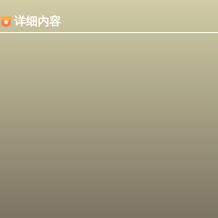
内容加载失败，可能是你的浏览器屏蔽了JS脚本！
详细内容