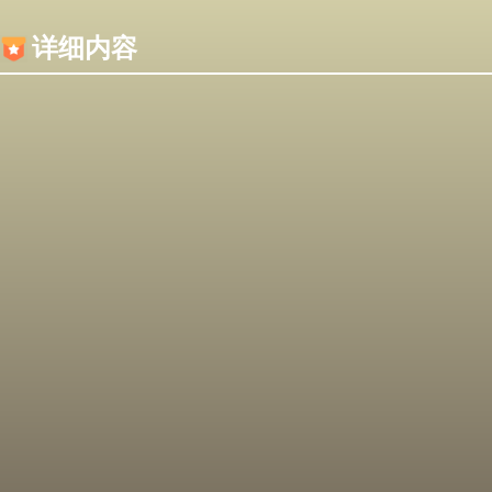
内容加载失败，可能是你的浏览器屏蔽了JS脚本！
详细内容