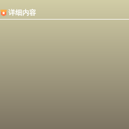
内容加载失败，可能是你的浏览器屏蔽了JS脚本！
详细内容