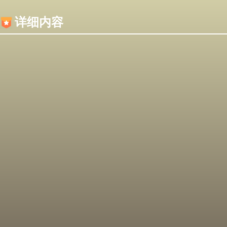
内容加载失败，可能是你的浏览器屏蔽了JS脚本！
详细内容