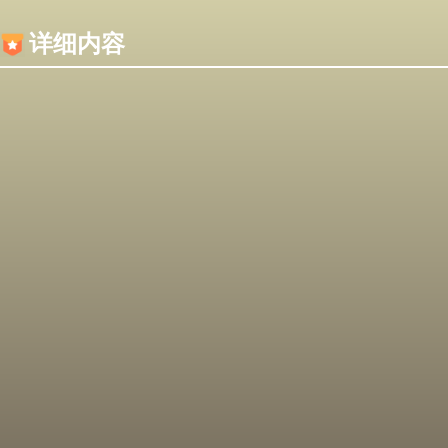
内容加载失败，可能是你的浏览器屏蔽了JS脚本！
详细内容