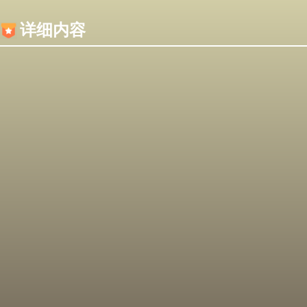
内容加载失败，可能是你的浏览器屏蔽了JS脚本！
详细内容