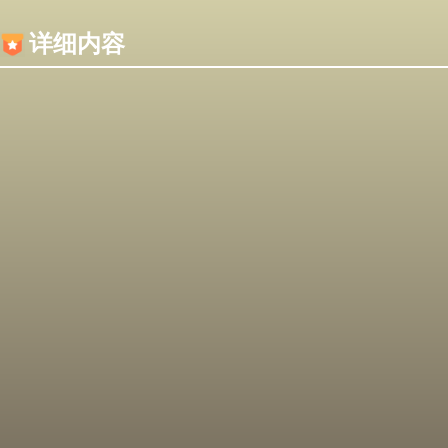
内容加载失败，可能是你的浏览器屏蔽了JS脚本！
详细内容