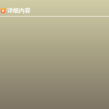
内容加载失败，可能是你的浏览器屏蔽了JS脚本！
详细内容