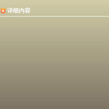
内容加载失败，可能是你的浏览器屏蔽了JS脚本！
详细内容