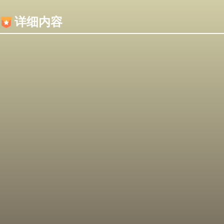
内容加载失败，可能是你的浏览器屏蔽了JS脚本！
详细内容