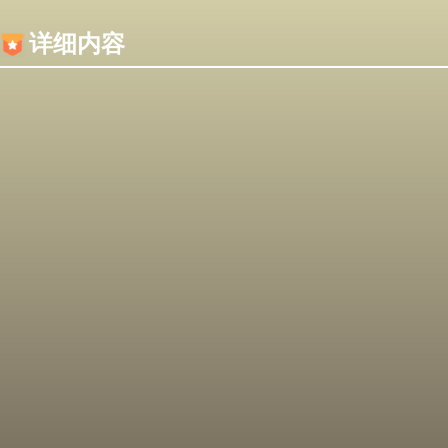
内容加载失败，可能是你的浏览器屏蔽了JS脚本！
详细内容