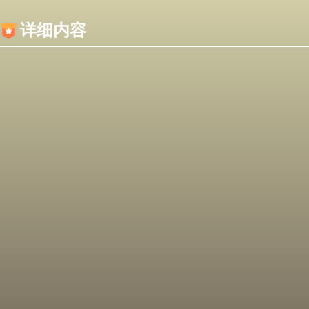
内容加载失败，可能是你的浏览器屏蔽了JS脚本！
详细内容