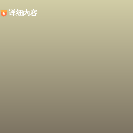
内容加载失败，可能是你的浏览器屏蔽了JS脚本！
详细内容