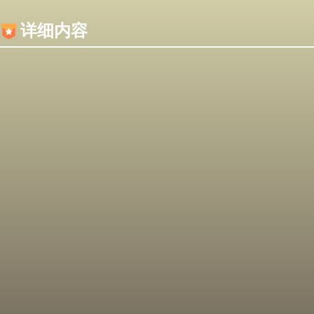
内容加载失败，可能是你的浏览器屏蔽了JS脚本！
详细内容