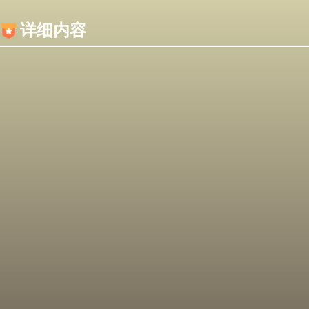
内容加载失败，可能是你的浏览器屏蔽了JS脚本！
详细内容