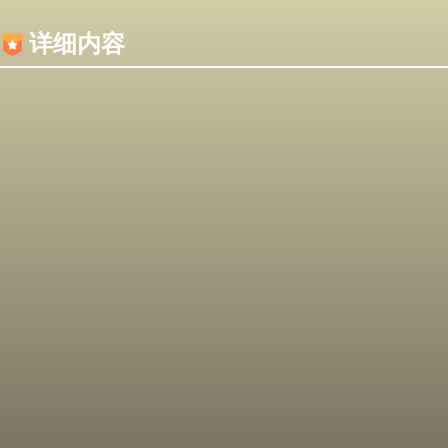
内容加载失败，可能是你的浏览器屏蔽了JS脚本！
详细内容