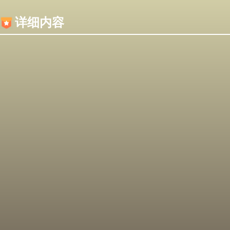
内容加载失败，可能是你的浏览器屏蔽了JS脚本！
详细内容