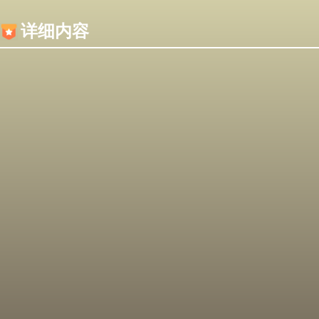
内容加载失败，可能是你的浏览器屏蔽了JS脚本！
详细内容