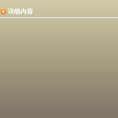
内容加载失败，可能是你的浏览器屏蔽了JS脚本！
详细内容