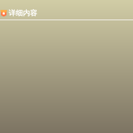
内容加载失败，可能是你的浏览器屏蔽了JS脚本！
详细内容