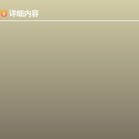
内容加载失败，可能是你的浏览器屏蔽了JS脚本！
详细内容