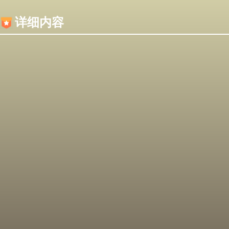
内容加载失败，可能是你的浏览器屏蔽了JS脚本！
详细内容